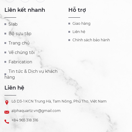
Liên kết nhanh
Hỗ trợ
Giao hàng
Slab
Liên hệ
Bộ sưu tập
Chính sách bảo hành
Trang chủ
Về chúng tôi
Fabrication
Tin tức & Dịch vụ khách
hàng
Liên hệ
Lô D3-1 KCN Trung Hà, Tam Nông, Phú Thọ, Việt Nam
alphaquartz.vn@gmail.com
+84 965 318 316