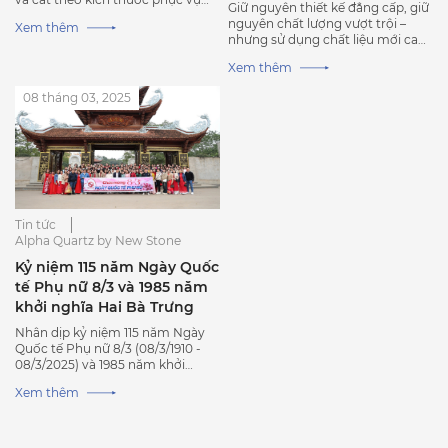
Giữ nguyên thiết kế đẳng cấp, giữ
cho các dự án. Hãy ghé thăm nhà
nguyên chất lượng vượt trội –
Xem thêm
máy của chúng tôi để tìm hiểu
nhưng sử dụng chất liệu mới cao
thêm về dây truyền và sản phẩm
cấp và an toàn hơn Khởi đầu một
Xem thêm
kỷ nguyên bền vững cùng Bộ sưu
tập Zero-Silica từ Alpha Quartz
08 tháng 03, 2025
Tin tức
Alpha Quartz by New Stone
Kỷ niệm 115 năm Ngày Quốc
tế Phụ nữ 8/3 và 1985 năm
khởi nghĩa Hai Bà Trưng
Nhân dịp kỷ niệm 115 năm Ngày
Quốc tế Phụ nữ 8/3 (08/3/1910 -
08/3/2025) và 1985 năm khởi
nghĩa Hai Bà Trưng, Công ty Cổ
Xem thêm
phần Công nghệ New Stone xin
trân trọng gửi tới các bà, các mẹ
và toàn thể chị em phụ nữ những
lời chúc tốt đẹp nhất.