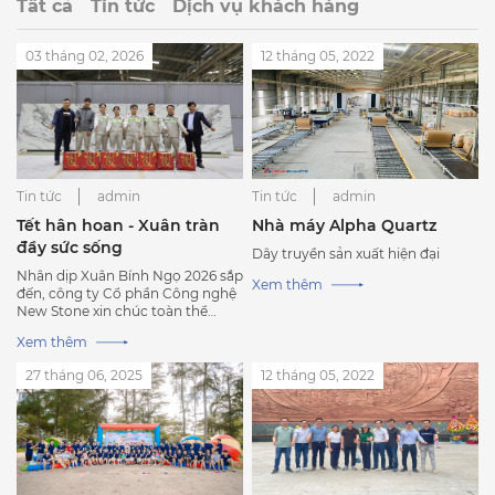
Tất cả
Tin tức
Dịch vụ khách hàng
03 tháng 02, 2026
12 tháng 05, 2022
Tin tức
admin
Tin tức
admin
Tết hân hoan - Xuân tràn
Nhà máy Alpha Quartz
đầy sức sống
Dây truyền sản xuất hiện đại
Nhân dịp Xuân Bính Ngọ 2026 sắp
Xem thêm
đến, công ty Cổ phần Công nghệ
New Stone xin chúc toàn thể
CBCNV Tết ấm áp, vui vẻ và hạnh
Xem thêm
phúc!
27 tháng 06, 2025
12 tháng 05, 2022