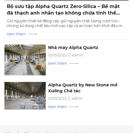
Bộ sưu tập Alpha Quartz Zero-Silica – Bề mặt
đá thạch anh nhân tạo không chứa tinh thể
silica
Giữ nguyên thiết kế đẳng cấp, giữ nguyên chất lượng vượt trội –
nhưng sử dụng chất liệu mới cao cấp và an toàn hơn Khởi đầu một
kỷ nguyên bền vững cùng Bộ sưu tập Zero-Silica từ Alpha Quartz
Xem thêm
Nhà máy Alpha Quartz
12/05/2022
admin
Xem thêm
Alpha Quartz by New Stone mở
Xưởng Chế tác
12/05/2022
admin
Xem thêm