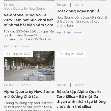
Tin tức
Tin tức
admin
Alpha Quartz by New Stone
Hoạt động ngày nghỉ lễ
New Stone Bùng Nổ Hè
New Stone luôn có sự kết nối chặt
2025: Làm hết Sức, chơi hết
chẽ giữa ban lãnh đạo và các
mình tại bãi biển Sầm Sơn!
phòng ban
Từ ngày 23/6 đến 25/6 vừa qua, đại
Xem thêm
gia đình New Stone đã có một
chuyến du lịch hè 2025 đầy ắp kỷ
niệm tại bãi biển Sầm Sơn, Thanh
Xem thêm
Hóa.
12 tháng 05, 2022
11 tháng 04, 2025
Tin tức
admin
Tin tức
admin
Alpha Quartz by New Stone
Bộ sưu tập Alpha Quartz
mở Xưởng Chế tác
Zero-Silica – Bề mặt đá
thạch anh nhân tạo không
Chúng tôi cung cấp mọi loại mặt
chứa tinh thể silica
bề mặt chế tác sẵn (prefab tops)
và cắt theo kích thước phục vụ