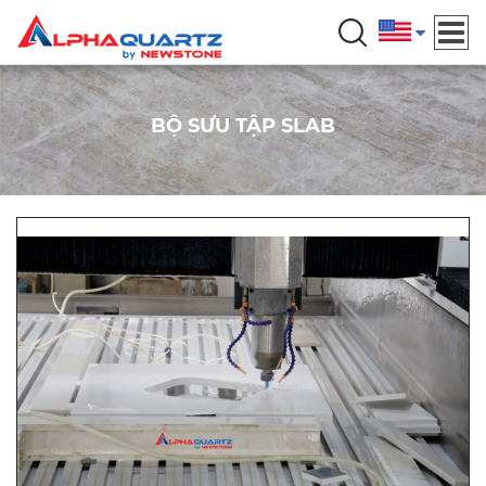
BỘ SƯU TẬP SLAB