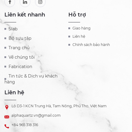
Liên kết nhanh
Hỗ trợ
Giao hàng
Slab
Liên hệ
Bộ sưu tập
Chính sách bảo hành
Trang chủ
Về chúng tôi
Fabrication
Tin tức & Dịch vụ khách
hàng
Liên hệ
Lô D3-1 KCN Trung Hà, Tam Nông, Phú Thọ, Việt Nam
alphaquartz.vn@gmail.com
+84 965 318 316