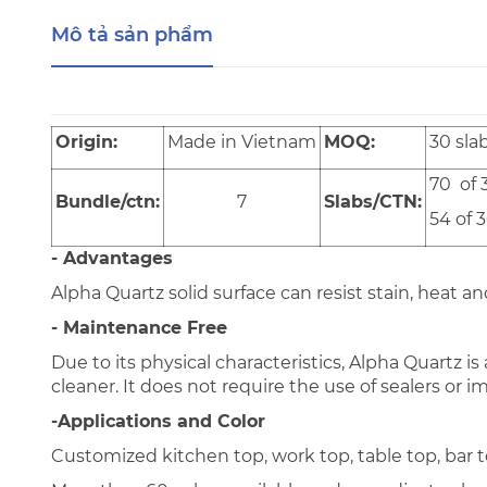
Mô tả sản phẩm
Origin:
Made in Vietnam
MOQ:
30 sla
70 of 
Bundle/ctn:
7
Slabs/CTN:
54 of 
- Advantages
Alpha Quartz solid surface can resist stain, heat a
- Maintenance Free
Due to its physical characteristics, Alpha Quartz 
cleaner. It does not require the use of sealers or 
-Applications and Color
Customized kitchen top, work top, table top, bar top,