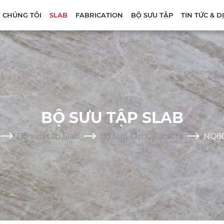
 CHÚNG TÔI
SLAB
FABRICATION
BỘ SƯU TẬP
TIN TỨC & 
BỘ SƯU TẬP SLAB
Bộ sưu tâp Slab
Bộ sưu tập Calacatta
NQ80