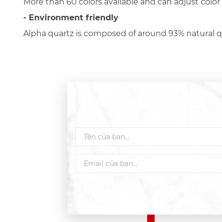
More than 60 colors available and can adjust color
- Environment friendly
Alpha quartz is composed of around 93% natural qu