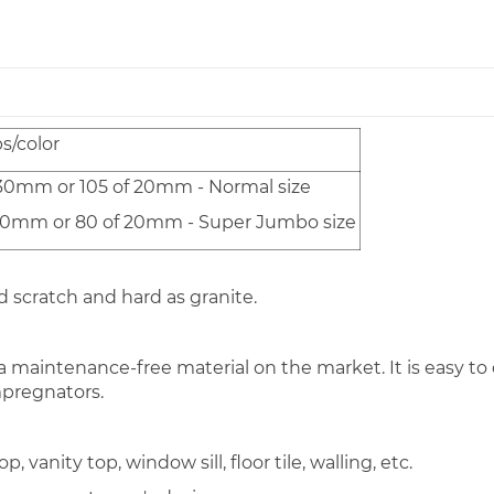
bs/color
30mm or 105 of 20mm - Normal size
30mm or 80 of 20mm - Super Jumbo size
nd scratch and hard as granite.
is a maintenance-free material on the market. It is easy 
impregnators.
 vanity top, window sill, floor tile, walling, etc.