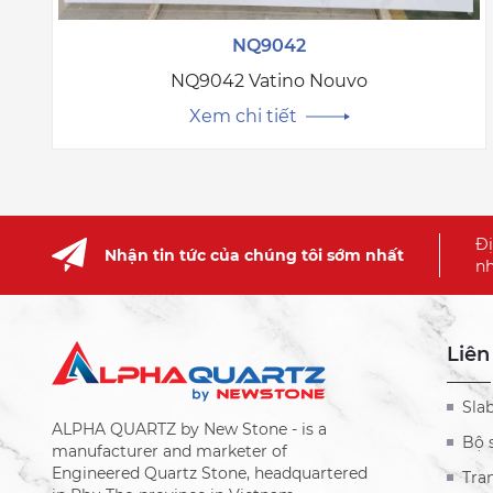
NQ9042
NQ9042 Vatino Nouvo
Xem chi tiết
Đị
Nhận tin tức của chúng tôi sớm nhất
nh
Liên
Sla
ALPHA QUARTZ by New Stone - is a
Bộ 
manufacturer and marketer of
Engineered Quartz Stone, headquartered
Tra