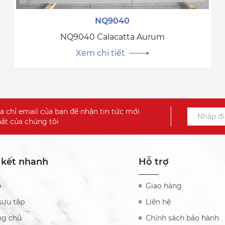
NQ9040
NQ9040 Calacatta Aurum
Xem chi tiết
a chỉ email của bạn để nhận tin tức mới
ất của chúng tôi
 kết nhanh
Hỗ trợ
b
Giao hàng
sưu tập
Liên hệ
ng chủ
Chính sách bảo hành