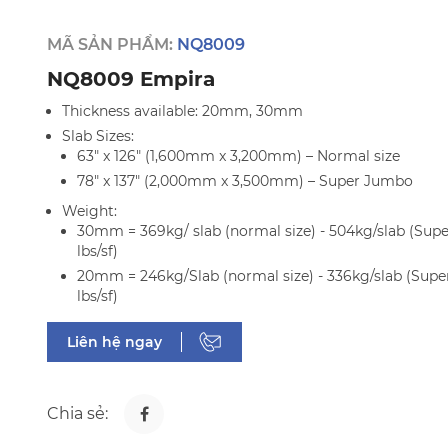
MÃ SẢN PHẨM:
NQ8009
NQ8009 Empira
Thickness available: 20mm, 30mm
Slab Sizes:
63" x 126" (1,600mm x 3,200mm) – Normal size
78" x 137" (2,000mm x 3,500mm) – Super Jumbo
Weight:
30mm = 369kg/ slab (normal size) - 504kg/slab (Supe
lbs/sf)
20mm = 246kg/Slab (normal size) - 336kg/slab (Super
lbs/sf)
Liên hệ ngay
Chia sẻ: