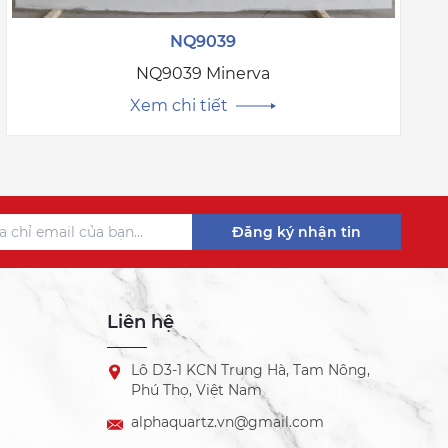
NQ9039
NQ9039 Minerva
Xem chi tiết
Đăng ký nhận tin
Liên hệ
Lô D3-1 KCN Trung Hà, Tam Nông,
Phú Thọ, Việt Nam
alphaquartz.vn@gmail.com