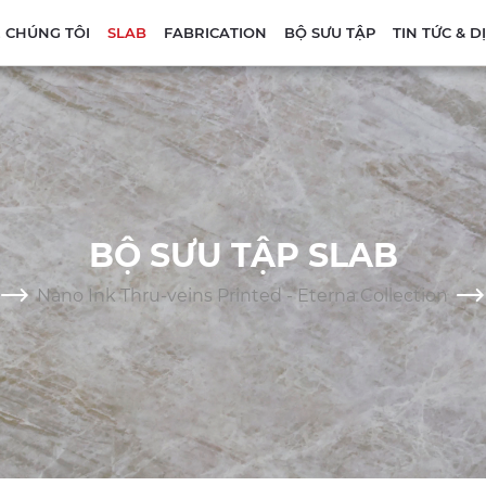
 CHÚNG TÔI
SLAB
FABRICATION
BỘ SƯU TẬP
TIN TỨC & 
BỘ SƯU TẬP SLAB
Nano Ink Thru-veins Printed - Eterna Collection