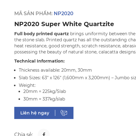
MÃ SẢN PHẨM:
NP2020
NP2020 Super White Quartzite
Full body printed quartz
brings uniformity between the 
the stone slab. Printed quartz has all the outstanding cha
heat resistance, good strength, scratch resistance, abrasi
possessing the beauty of natural stone, calacatta designs
Technical Information:
Thickness available: 20mm, 30mm
Slab Sizes: 63" x 126" (1,600mm x 3,200mm) – Jumbo si
Weight:
20mm = 225kg/Slab
30mm = 337kg/slab
Liên hệ ngay
Chia sẻ: