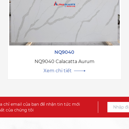
NQ9040
NQ9040 Calacatta Aurum
Xem chi tiết
a chỉ email của bạn để nhận tin tức mới
ất của chúng tôi