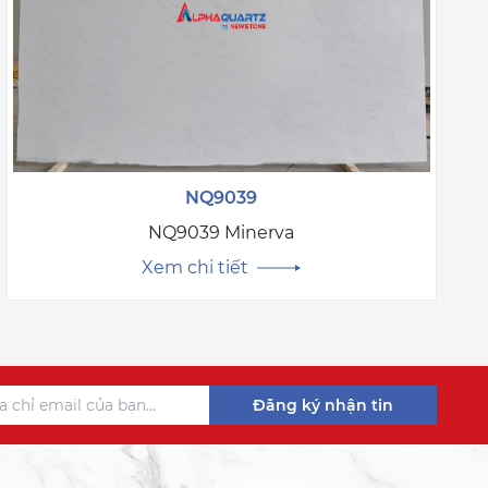
NQ9039
NQ9039 Minerva
Xem chi tiết
Đăng ký nhận tin