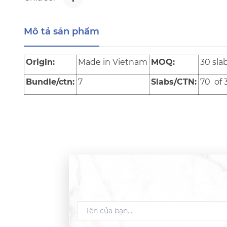
Mô tả sản phẩm
Origin:
Made in Vietnam
MOQ:
30 sla
Bundle/ctn:
7
Slabs/CTN:
70 of 