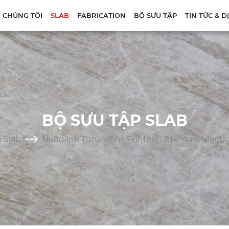
 CHÚNG TÔI
SLAB
FABRICATION
BỘ SƯU TẬP
TIN TỨC & 
BỘ SƯU TẬP SLAB
 Slab
Nano Ink Thru-veins Printed - Eterna Collecti