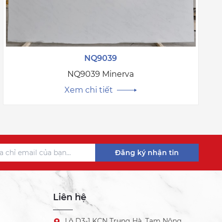
NQ9039
NQ9039 Minerva
Xem chi tiết
Đăng ký nhận tin
Liên hệ
Lô D3-1 KCN Trung Hà, Tam Nông,