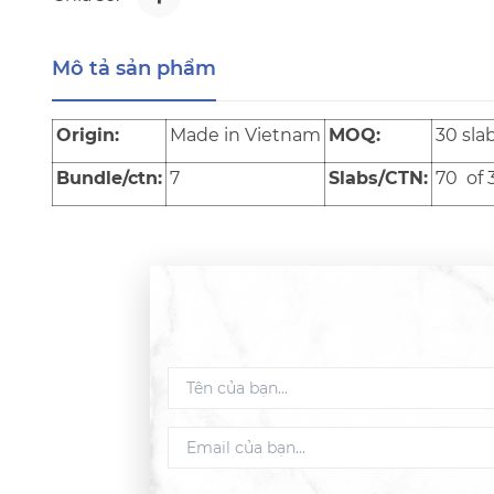
Mô tả sản phẩm
Origin:
Made in Vietnam
MOQ:
30 sla
Bundle/ctn:
7
Slabs/CTN:
70 of 