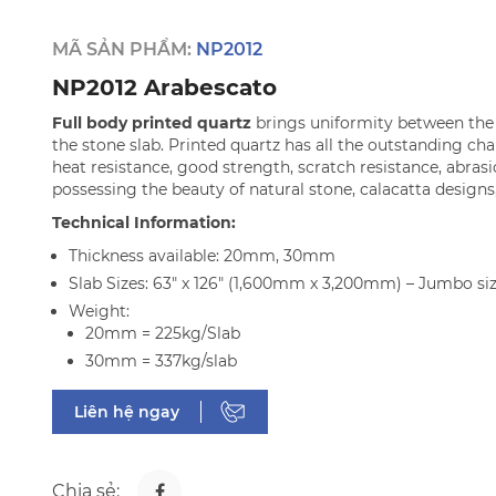
MÃ SẢN PHẨM:
NP2012
NP2012 Arabescato
Full body printed quartz
brings uniformity between the 
the stone slab. Printed quartz has all the outstanding cha
heat resistance, good strength, scratch resistance, abrasi
possessing the beauty of natural stone, calacatta designs
Technical Information:
Thickness available: 20mm, 30mm
Slab Sizes: 63" x 126" (1,600mm x 3,200mm) – Jumbo si
Weight:
20mm = 225kg/Slab
30mm = 337kg/slab
Liên hệ ngay
Chia sẻ: