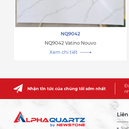
NQ9042
NQ9042 Vatino Nouvo
Xem chi tiết
Đị
Nhận tin tức của chúng tôi sớm nhất
nh
Liên
Sla