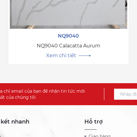
NQ9040
NQ9040 Calacatta Aurum
Xem chi tiết
a chỉ email của bạn để nhận tin tức mới
ất của chúng tôi
 kết nhanh
Hỗ trợ
b
Giao hàng